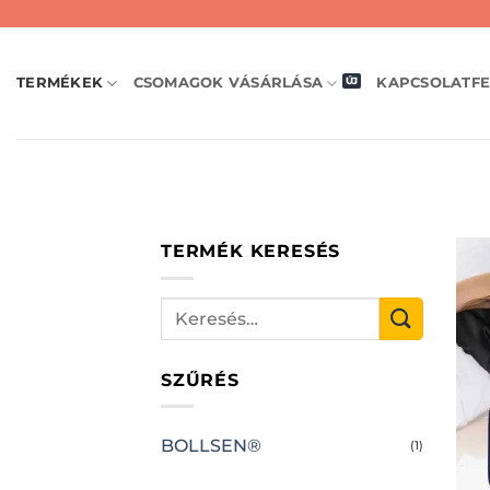
Skip
to
content
TERMÉKEK
CSOMAGOK VÁSÁRLÁSA
KAPCSOLATFE
TERMÉK KERESÉS
SZŰRÉS
BOLLSEN®
(1)