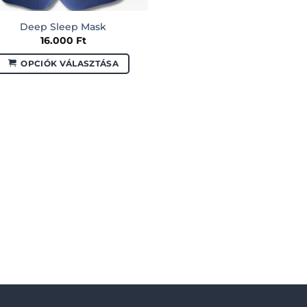
Deep Sleep Mask
16.000
Ft
OPCIÓK VÁLASZTÁSA
Ennek
a
terméknek
több
variációja
van.
A
változatok
a
termékoldalon
választhatók
ki