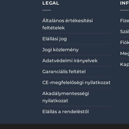
LEGAL
IN
Általános értékesítési
Fiz
feltételek
Szá
Elállási jog
Fió
Jogi közlemény
Meg
Adatvédelmi irányelvek
Kap
Garanciális feltétel
CE-megfelelőségi nyilatkozat
Akadálymentességi
nyilatkozat
Elállás a rendeléstől