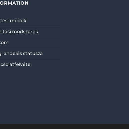
FORMATION
etési módok
llítási módszerek
kom
rendelés státusza
csolatfelvétel