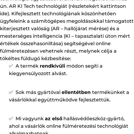
ún. AR KI Tech technológiát (részletekért kattintson
ide). Kifejlesztett technológiának köszönhetően
ügyfeleink a számítógépes megoldásokkal támogatott
kiterjesztett valóság (AR – hallójárat mérése) és a
mesterséges intelligencia (KI – tapasztalati úton mért
értékek összehasonlítása) segítségével online
fülméretezésen vehetnek részt, melynek célja a
tökéltes füldugó kézbesítése:
✅ A termék
rendkívüli
módon segíti a
kiegyensúlyozott alvást.
✅ Sok más gyártóval
ellentétben
termékünket a
vásárlókkal együttműködve fejlesztettük.
✅ Mi vagyunk
az első
hallásvédőeszköz-gyártó,
ahol a vásárlók online fülméretezési technológiát
alkalmazhatnak.