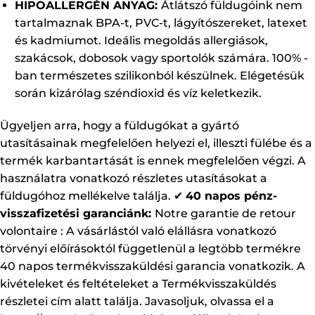
HIPOALLERGÉN ANYAG:
Átlátszó füldugóink nem
tartalmaznak BPA-t, PVC-t, lágyítószereket, latexet
és kadmiumot. Ideális megoldás allergiások,
szakácsok, dobosok vagy sportolók számára. 100% -
ban természetes szilikonból készülnek. Elégetésük
során kizárólag széndioxid és víz keletkezik.
Ügyeljen arra, hogy a füldugókat a gyártó
utasításainak megfelelően helyezi el, illeszti fülébe és a
termék karbantartását is ennek megfelelően végzi. A
használatra vonatkozó részletes utasításokat a
füldugóhoz mellékelve találja. ✔ ︎
40 napos pénz-
visszafizetési garanciánk:
Notre garantie de retour
volontaire : A vásárlástól való elállásra vonatkozó
törvényi előírásoktól függetlenül a legtöbb termékre
40 napos termékvisszaküldési garancia vonatkozik. A
kivételeket és feltételeket a Termékvisszaküldés
részletei cím alatt találja. Javasoljuk, olvassa el a