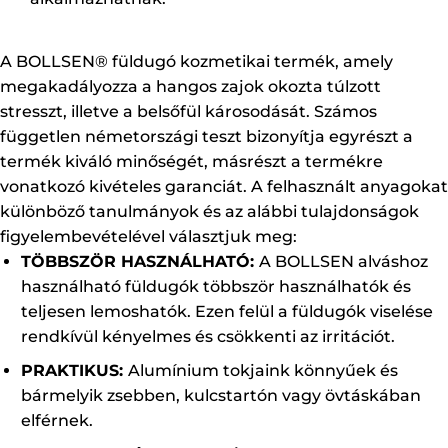
A BOLLSEN® füldugó kozmetikai termék, amely
megakadályozza a hangos zajok okozta túlzott
stresszt, illetve a belsőfül károsodását. Számos
független németországi teszt bizonyítja egyrészt a
termék kiváló minőségét, másrészt a termékre
vonatkozó kivételes garanciát. A felhasznált anyagokat
különböző tanulmányok és az alábbi tulajdonságok
figyelembevételével választjuk meg:
TÖBBSZÖR HASZNÁLHATÓ:
A BOLLSEN alváshoz
használható füldugók többször használhatók és
teljesen lemoshatók. Ezen felül a füldugók viselése
rendkívül kényelmes és csökkenti az irritációt.
PRAKTIKUS:
Alumínium tokjaink könnyűek és
bármelyik zsebben, kulcstartón vagy övtáskában
elférnek.