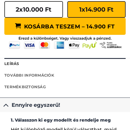
2x10.000 Ft
1x14.900 Ft
KOSÁRBA TESZEM – 14.900 FT
LEÍRÁS
TOVÁBBI INFORMÁCIÓK
TERMÉKBIZTONSÁG
Ennyire egyszerű!
1. Válasszon ki egy modellt és rendelje meg
Hét különböző modell közül választhat, majd